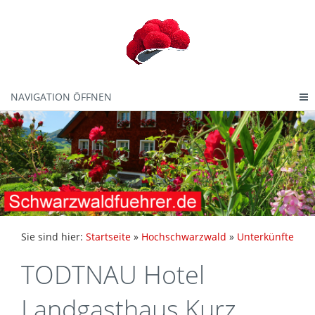
NAVIGATION ÖFFNEN
Sie sind hier:
Startseite
»
Hochschwarzwald
»
Unterkünfte
TODTNAU Hotel
Landgasthaus Kurz