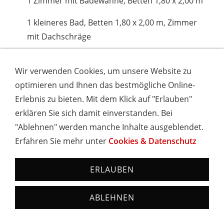
1 Zimmer mit Badewanne, Betten 1,80 x 2,00 m
1 kleineres Bad, Betten 1,80 x 2,00 m, Zimmer
mit Dachschräge
Preis / Nacht / Frühstücksbuffet / 2 Personen:
Wir verwenden Cookies, um unsere Website zu
Sommer (April - November) 118,00 €, * ab 4
optimieren und Ihnen das bestmögliche Online-
Übernachtungen 116,00 €
Erlebnis zu bieten. Mit dem Klick auf "Erlauben"
erklären Sie sich damit einverstanden. Bei
Winter (Dezember - März) 118,00 €, * ab 4
"Ablehnen" werden manche Inhalte ausgeblendet.
Übernachtungen 114,00 €
Erfahren Sie mehr unter
Cookies & Datenschutz
Doppelzimmer mit Balkon:
ERLAUBEN
Ausstattung: Dusche/WC/ Föhn,
Kosmetikspiegel, Telefon, Sat-TV/Radio, Safe, W-
ABLEHNEN
Lan,