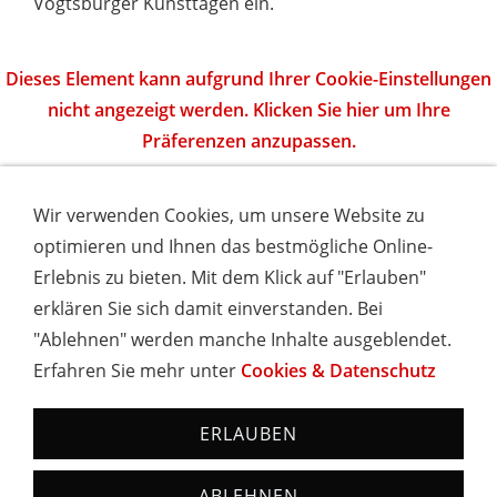
Vogtsburger Kunsttagen ein.
Dieses Element kann aufgrund Ihrer Cookie-Einstellungen
nicht angezeigt werden. Klicken Sie hier um Ihre
Präferenzen anzupassen.
Wir verwenden Cookies, um unsere Website zu
Start
|
Orte
|
Südschwarzwald
|
Kaiserstuhl
|
optimieren und Ihnen das bestmögliche Online-
Mittelschwarzwald
|
Nordschwarzwald
|
Erlebnis zu bieten. Mit dem Klick auf "Erlauben"
Freizeittipps
|
Kontakt
erklären Sie sich damit einverstanden. Bei
"Ablehnen" werden manche Inhalte ausgeblendet.
Erfahren Sie mehr unter
Cookies & Datenschutz
IMPRESSUM
COOKIES & DATENSCHUTZ
AGB
TOURISMUSHELD
WISSENSWERT
NEWSLETTER
ERLAUBEN
INSERIEREN
Hotels und Ferienwohnungen im Schwarzwald - Urlaub in
ABLEHNEN