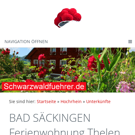
NAVIGATION ÖFFNEN
Sie sind hier:
Startseite
»
Hochrhein
»
Unterkünfte
BAD SÄCKINGEN
Ferienwohnung Thelen